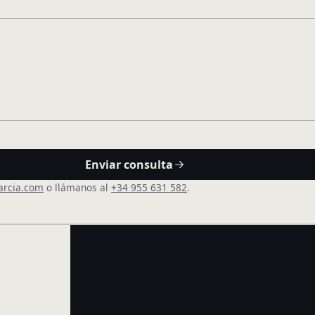
Enviar consulta
arcia.com
o llámanos al
+34 955 631 582
.