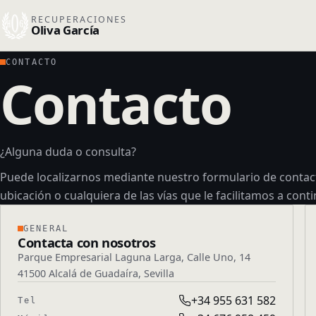
RECUPERACIONES
Oliva García
CONTACTO
Contacto
¿Alguna duda o consulta?
Puede localizarnos mediante nuestro formulario de contac
ubicación o cualquiera de las vías que le facilitamos a cont
Datos de contacto
GENERAL
Contacta con nosotros
Parque Empresarial Laguna Larga, Calle Uno, 14
41500 Alcalá de Guadaíra, Sevilla
+34 955 631 582
Tel