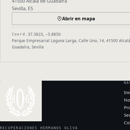
41500 Alcalá de Guadaíra
Sevilla, ES
Abrir en mapa
37.3823, −5.8850
·
Coord.
Parque Empresarial Laguna Larga, Calle Uno, 14, 41500 Alcal
Guadaíra, Sevilla
NA
Ini
No
Pr
Ser
Co
RECUPERACIONES HERMANOS OLIVA