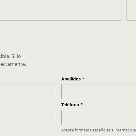
ble. Si lo
rectamente.
Apellidos
*
Teléfono
*
Acepta formatos españoles e internaciona