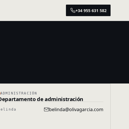
+34 955 631 582
ADMINISTRACIÓN
Departamento de administración
belinda@olivagarcia.com
Belinda