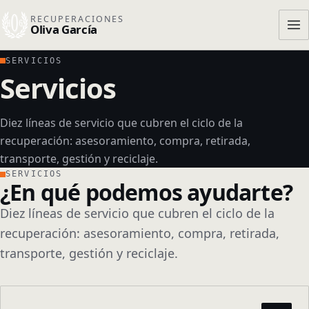
RECUPERACIONES
Oliva García
Ab
SERVICIOS
Servicios
→
Inicio
Diez líneas de servicio que cubren el ciclo de la
→
Nosotros
recuperación: asesoramiento, compra, retirada,
transporte, gestión y reciclaje.
→
Productos
SERVICIOS
¿En qué podemos ayudarte?
→
Servicios
Diez líneas de servicio que cubren el ciclo de la
recuperación: asesoramiento, compra, retirada,
transporte, gestión y reciclaje.
→
Contacto
CONTACTO DIRECTO