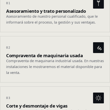
01
+34 955 631 582
Tel
Asesoramiento y trato personalizado
recuperaciones@olivagarcia.com
Email
Asesoramiento de nuestro personal cualificado, que le
informará sobre el proceso, la gestión y sus ventajas.
02
Compraventa de maquinaria usada
Compraventa de maquinaria industrial usada. En nuestras
instalaciones le mostraremos el material disponible para
la venta.
03
Corte y desmontaje de vigas